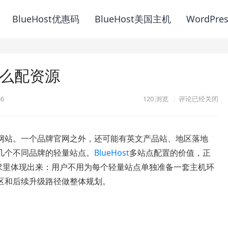
BlueHost优惠码
BlueHost美国主机
WordPre
怎么配资源
36
120
浏览
评论已经关闭
网站。一个品牌官网之外，还可能有英文产品站、地区落地
几个不同品牌的轻量站点。
BlueHost
多站点配置的价值，正
需求里体现出来：用户不用为每个轻量站点单独准备一套主机环
区和后续升级路径做整体规划。