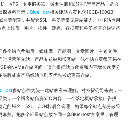
ress主机、VPS、专用服务器、域名注册和邮箱托管等产品，适合
侦探资料显示，
BlueHost
相关建站方案包含10GB-100GB
免费域名等配置，并配套SSL、备份等常见建站能力。对多站点用
个站点上线后，图片、插件、缓存、数据库和备份是否会快速挤
但多个站点叠加后，媒体库、产品图、文章图片、主题文件、
同时运营英文站、产品专题站和博客站，低存储方案很容易在
到100GB的NVMe存储区间，适合根据站点数量和内容增长速度分
多品牌或多产品线站点则应优先考虑更高存储。
ueHost
多站点作为统一建站底座来理解。对外贸公司来说，一
品类，一个博客站负责SEO内容，一个落地页站承接广告投
定的域名、SSL、CDN和后台管理。如果每个站点都分散采
烦。把多个轻量站点放在同一套BlueHost方案里，管理