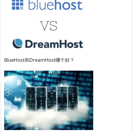
BlueHost和DreamHost哪个好？