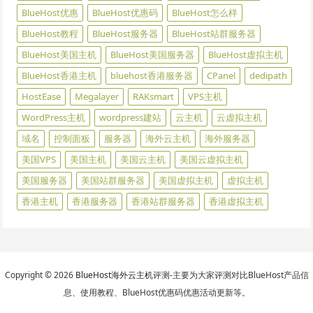
BlueHost优惠
BlueHost优惠码
BlueHost怎么样
BlueHost教程
BlueHost服务器
BlueHost站群服务器
BlueHost美国主机
BlueHost美国服务器
BlueHost虚拟主机
BlueHost香港主机
bluehost香港服务器
CPanel
dedipath
HostEase
Megalayer
RAKsmart
VPS主机
WordPress主机
wordpress建站
云主机
云虚拟主机
域名
控制面板
服务器
海外云主机
海外服务器
美国VPS
美国主机
美国云主机
美国云虚拟主机
美国服务器
美国站群服务器
美国虚拟主机
虚拟主机
香港主机
香港服务器
香港站群服务器
香港虚拟主机
Copyright © 2026
BlueHost海外云主机
评测-主要为大家评测对比BlueHost产品信
息、使用教程、BlueHost优惠码优惠活动更新等。